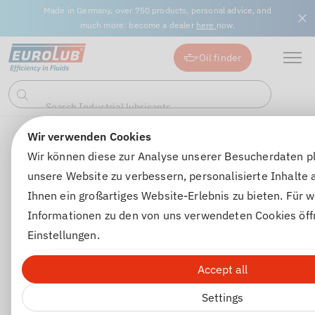
Made in Germany, over 750 products, personal advice, and
much more: become a dealer
here
now.
Oil finder
Search Gear oils...
Search Industrial lubricants...
Search
Wir verwenden Cookies
Additives | Car care
Engine/Brakes/Radiator
MOS2 LUB
Back to article overview
Wir können diese zur Analyse unserer Besucherdaten p
unsere Website zu verbessern, personalisierte Inhalte
Ihnen ein großartiges Website-Erlebnis zu bieten. Für w
Informationen zu den von uns verwendeten Cookies öff
Einstellungen.
Accept all
Settings