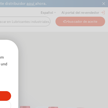
e distribuidor
aquí
ahora.
Español
Al portal del revendedor
scar en Lubricantes industriales...
buscador de aceite
 um
 und
e