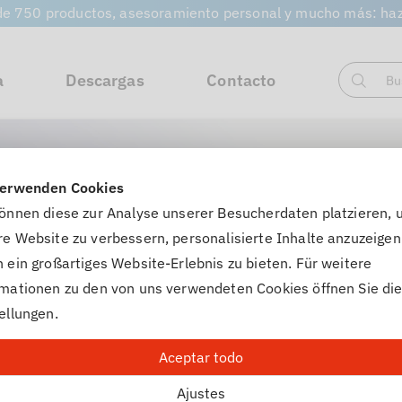
e 750 productos, asesoramiento personal y mucho más: hazt
a
Descargas
Contacto
Bu
Buscar
en
verwenden Cookies
können diese zur Analyse unserer Besucherdaten platzieren,
e Website zu verbessern, personalisierte Inhalte anzuzeigen
 ein großartiges Website-Erlebnis zu bieten. Für weitere
rmationen zu den von uns verwendeten Cookies öffnen Sie di
ellungen.
Aceptar todo
Ajustes