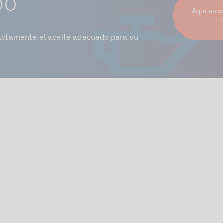
DO
Aquí enco
ctamente el aceite adecuado para su