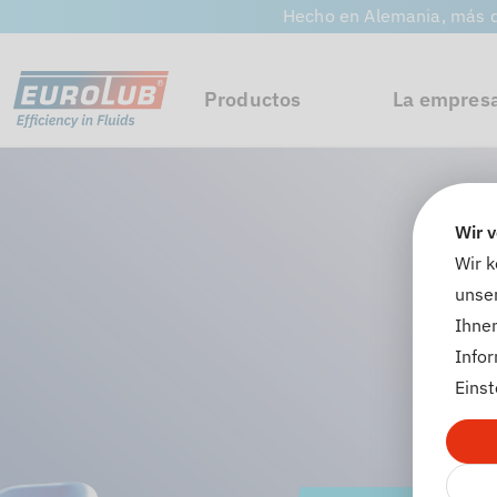
Hecho en Alemania, más d
Productos
La empres
Wir 
Wir 
unser
Ihnen
Info
Einst