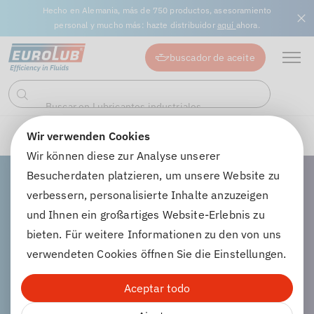
Hecho en Alemania, más de 750 productos, asesoramiento
personal y mucho más: hazte distribuidor
aquí
ahora.
buscador de aceite
Buscar en Aceites de engranajes...
Buscar en Lubricantes industriales...
Buscar
en
Wir verwenden Cookies
Aceites de engranajes
Wir können diese zur Analyse unserer
Besucherdaten platzieren, um unsere Website zu
verbessern, personalisierte Inhalte anzuzeigen
und Ihnen ein großartiges Website-Erlebnis zu
Aceites de engranajes
bieten. Für weitere Informationen zu den von uns
verwendeten Cookies öffnen Sie die Einstellungen.
Aceptar todo