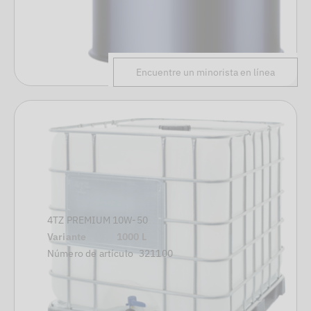
Encuentre un minorista en línea
4TZ PREMIUM 10W-50
Variante
1000 L
Número de artículo
321100