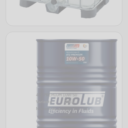
4TZ PREMIUM 10W-50
Variante
208 L
Número de artículo
321208