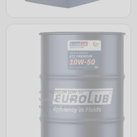
4TZ PREMIUM 10W-50
Variante
60 L
Número de artículo
321060