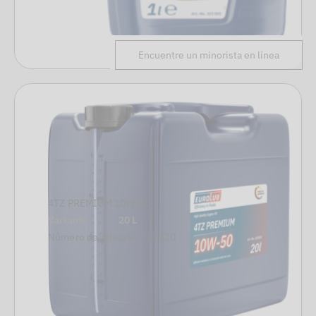
Encuentre un minorista en línea
4TZ PREMIUM 10W-50
Variante
20 L
Número de artículo
321020