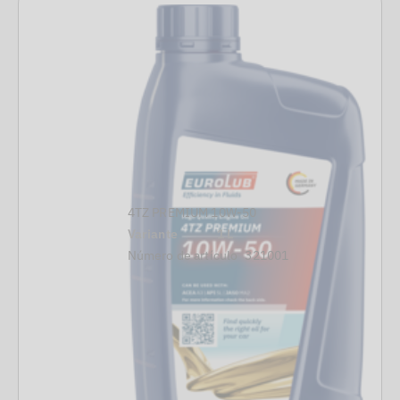
4TZ PREMIUM 10W-50
Variante
1 L
Número de artículo
321001