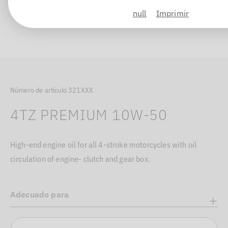
null
Imprimir
Número de artículo 321XXX
4TZ PREMIUM 10W-50
High-end engine oil for all 4-stroke motorcycles with oil
circulation of engine- clutch and gear box.
Adecuado para