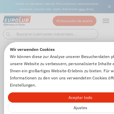
Hecho en Alemania, más de 750 productos, asesoramiento
personal y mucho más: hazte distribuidor
aquí
ahora.
buscador de aceite
Buscar en Lubricantes industriales...
Buscar
en
Wir verwenden Cookies
Aceites de motor
Aceites para motocicletas
4TZ PREM
Wir können diese zur Analyse unserer Besucherdaten p
unsere Website zu verbessern, personalisierte Inhalte
Ihnen ein großartiges Website-Erlebnis zu bieten. Für w
Informationen zu den von uns verwendeten Cookies öff
Einstellungen.
Aceptar todo
Ajustes