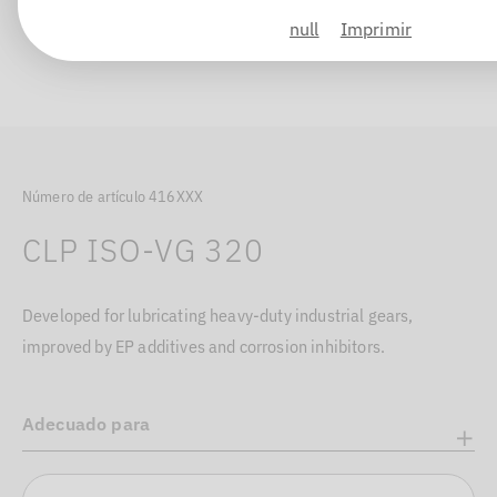
null
Imprimir
Número de artículo 416XXX
CLP ISO-VG 320
Developed for lubricating heavy-duty industrial gears,
improved by EP additives and corrosion inhibitors.
Adecuado para