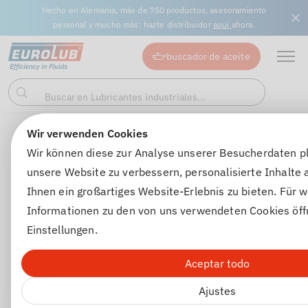
Hecho en Alemania, más de 750 productos, asesoramiento
personal y mucho más: hazte distribuidor
aquí
ahora.
buscador de aceite
Buscar en Lubricantes industriales...
Buscar
en
Wir verwenden Cookies
Lubricantes industriales
Lubricantes industriales
CLP 
Wir können diese zur Analyse unserer Besucherdaten p
unsere Website zu verbessern, personalisierte Inhalte
Ihnen ein großartiges Website-Erlebnis zu bieten. Für w
Informationen zu den von uns verwendeten Cookies öff
Einstellungen.
Aceptar todo
Ajustes