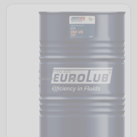
CLP ISO-VG 320
Variante
208 L
Número de artículo
416208