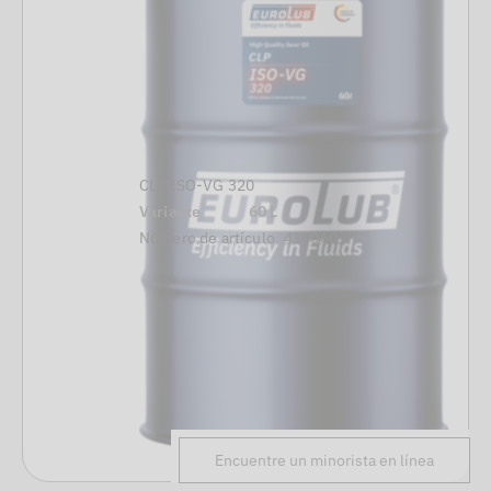
CLP ISO-VG 320
Variante
60 L
Número de artículo
416060
Encuentre un minorista en línea