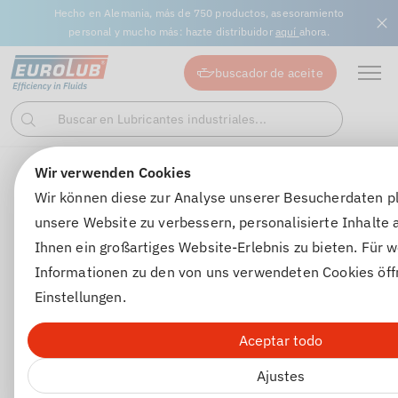
Hecho en Alemania, más de 750 productos, asesoramiento
personal y mucho más: hazte distribuidor
aquí
ahora.
buscador de aceite
Buscar en Lubricantes industriales...
Buscar
en
Wir verwenden Cookies
Aceites de motor
Aceites de motor para vehículos comerc
Wir können diese zur Analyse unserer Besucherdaten p
unsere Website zu verbessern, personalisierte Inhalte
Ihnen ein großartiges Website-Erlebnis zu bieten. Für w
Informationen zu den von uns verwendeten Cookies öff
Einstellungen.
Aceptar todo
Ajustes