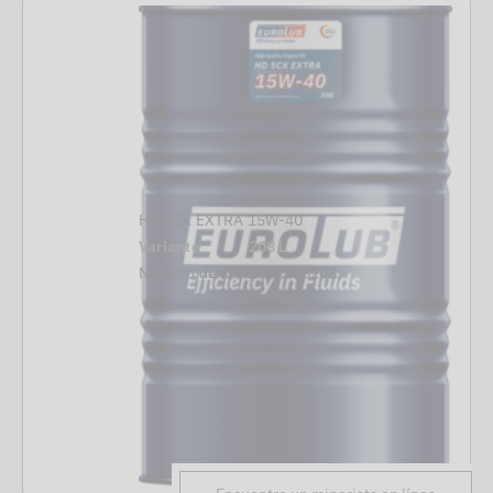
HD 5CX EXTRA 15W-40
Variante
208 L
Número de artículo
228208