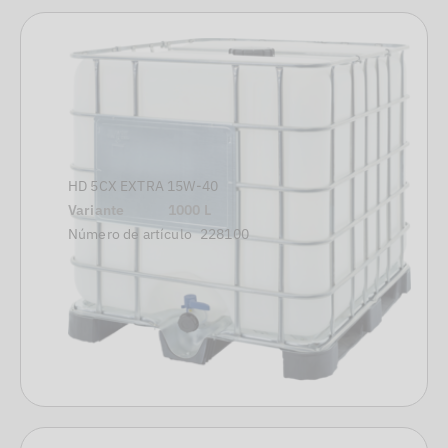
HD 5CX EXTRA 15W-40
Variante
1000 L
Número de artículo
228100