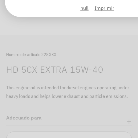
null
Imprimir
Número de artículo 228XXX
HD 5CX EXTRA 15W-40
This engine oil is intended for diesel engines operating under
heavy loads and helps lower exhaust and particle emissions.
Adecuado para