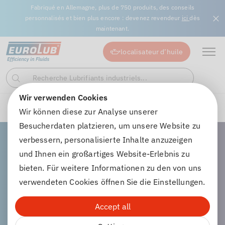
Fabriqué en Allemagne, plus de 750 produits, des conseils
personnalisés et bien plus encore : devenez revendeur
ici
dès
maintenant.
localisateur d’huile
Recherche Lubrifiants industriels...
Recherche
Wir verwenden Cookies
Produits chimiques hivernaux
Antigel pour pare-brise
Wir können diese zur Analyse unserer
Besucherdaten platzieren, um unsere Website zu
verbessern, personalisierte Inhalte anzuzeigen
und Ihnen ein großartiges Website-Erlebnis zu
bieten. Für weitere Informationen zu den von uns
Antigel pour pare-
verwendeten Cookies öffnen Sie die Einstellungen.
brise
Accept all