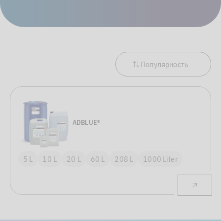
Популярность
ADBLUE®
5 L
10 L
20 L
60 L
208 L
1000 Liter