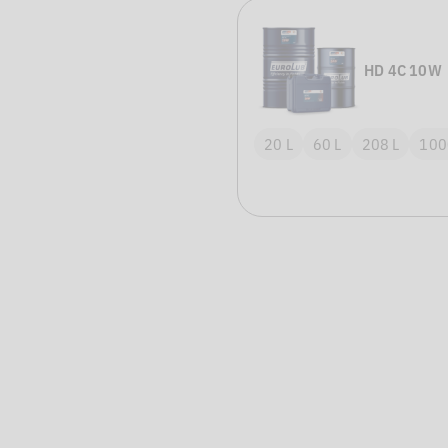
HD 4C 10W
20 L
60 L
208 L
100