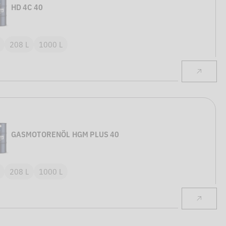
HD 4C 40
208 L
1000 L
GASMOTORENÖL HGM PLUS 40
208 L
1000 L