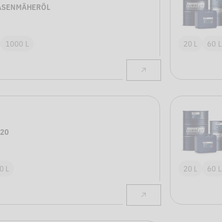
RASENMÄHERÖL
1000 L
20 L
60 L
-20
0 L
20 L
60 L