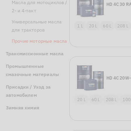
Масла для мотоциклов /
HD 4C 30 
2- и 4‑такт
Универсальные масла
1 L
20 L
60 L
208 L
для тракторов
Прочие моторные масла
Трансмиссионные масла
Промышленные
смазочные материалы
HD 4C 20W
Присадки / Уход за
автомобилем
20 L
60 L
208 L
100
Зимняя химия