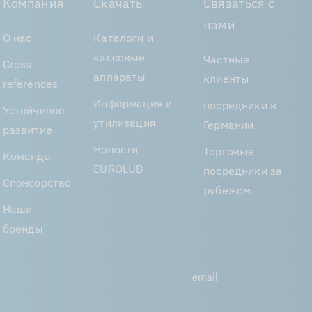
Компания
Скачать
Связаться с
нами
О нас
Каталоги и
кассовые
Частные
Cross
аппараты
клиенты
references
Информация и
посредники в
Устойчивое
утилизация
Германии
развитие
Новости
Торговые
Команда
EUROLUB
посредники за
Спонсорство
рубежом
Наши
бренды