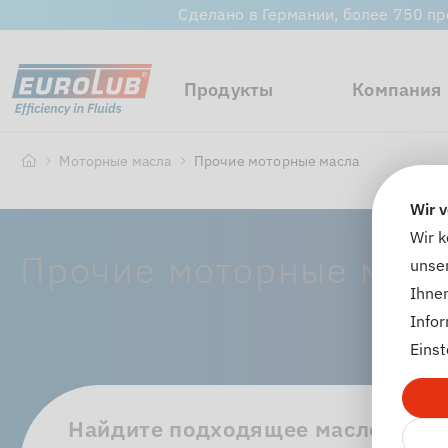
Сделано в Германии, более 750 пр
Продукты
Компания
Моторные масла
Прочие моторные масла
Wir 
Wir 
Прочие моторные мас
unser
Ihnen
Info
Einst
Найдите подходящее масло