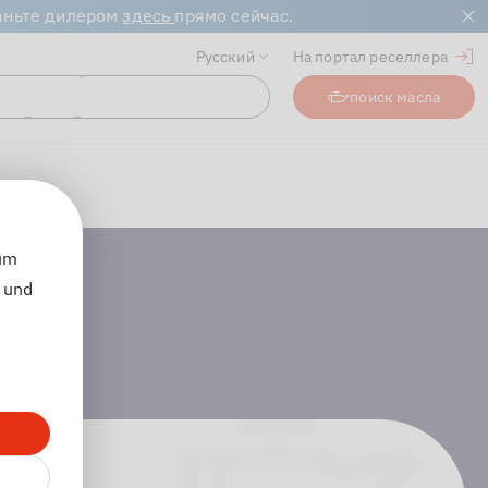
таньте дилером
здесь
прямо сейчас.
Русский
На портал реселлера
Поиск Промышленные смазочные материалы...
поиск масла
оиск
 um
 und
e