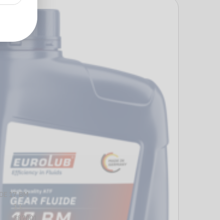
DE 17 BM
1 L
387001