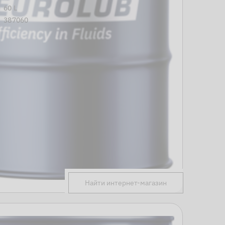
60 L
387060
Найти интернет-магазин