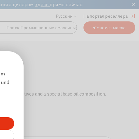
таньте дилером
здесь
прямо сейчас.
Русский
На портал реселлера
Поиск Промышленные смазочные материалы...
поиск масла
оиск
 um
 und
latest additives and a special base oil composition.
e
 yellow.