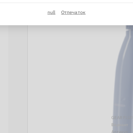
null
Отпечаток
GEAR FLUI
Вариант
Артикул