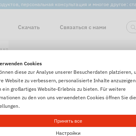
одуктов, персональная консультация и многое другое: с
Скачать
Связаться с нами
П
х коробок передач
GEAR FLUIDE 17 BM
Артикул 387XXX
verwenden Cookies
GEAR FLUIDE 17 BM
können diese zur Analyse unserer Besucherdaten platzieren,
e Website zu verbessern, personalisierte Inhalte anzuzeigen
 ein großartiges Website-Erlebnis zu bieten. Für weitere
High-performance, reduced-viscosity ATF based on the 
rmationen zu den von uns verwendeten Cookies öffnen Sie di
Use according to manufacturer specifications. Colour:
ellungen.
Подходит для:
Принять все
MB 236.16
MB 236.17
Настройки