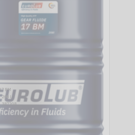
17 BM
208 L
387208