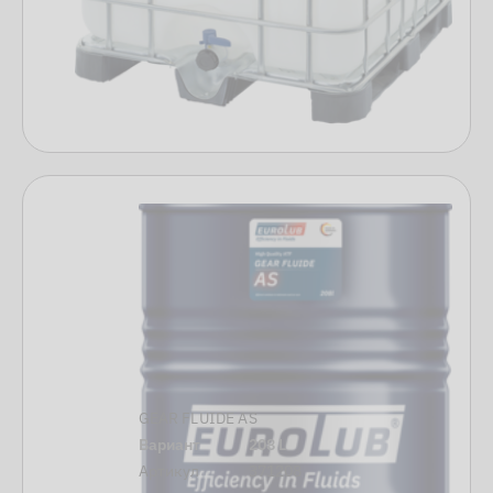
GEAR FLUIDE AS
Вариант
208 L
Артикул
371208