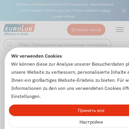
Сделано в Германии, более 750 продуктов, персональная
консультация и многое другое: станьте дилером
здесь
прямо сейчас.
поиск масла
Поиск Промышленные смазочные материалы...
Поиск
Wir verwenden Cookies
Трансмиссионные масла
Жидкости для автоматически
Wir können diese zur Analyse unserer Besucherdaten p
unsere Website zu verbessern, personalisierte Inhalte
Ihnen ein großartiges Website-Erlebnis zu bieten. Für w
Informationen zu den von uns verwendeten Cookies öff
Einstellungen.
Принять все
Настройки