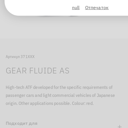
null
Отпечаток
Артикул 371XXX
GEAR FLUIDE AS
High-tech ATF developed for the specific requirements of
passenger cars and light commercial vehicles of Japanese
origin. Other applications possible. Colour: red.
Подходит для