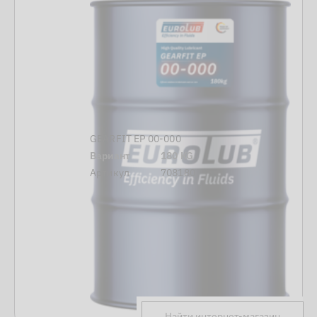
GEARFIT EP 00-000
Вариант
180 KG
Артикул
708180
Найти интернет-магазин