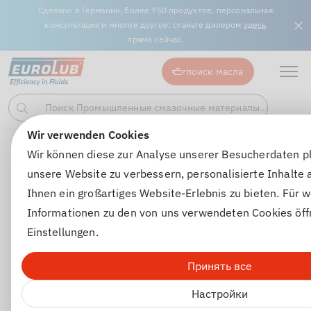
Сделано в Германии, более 750 продуктов, персональная
консультация и многое другое: станьте дилером
здесь
прямо сейчас.
поиск масла
Поиск Промышленные смазочные материалы...
Поиск
Wir verwenden Cookies
Промышленные смазочные материалы
Смазочные па
Wir können diese zur Analyse unserer Besucherdaten p
unsere Website zu verbessern, personalisierte Inhalte
Ihnen ein großartiges Website-Erlebnis zu bieten. Für w
Informationen zu den von uns verwendeten Cookies öff
Einstellungen.
Принять все
Настройки