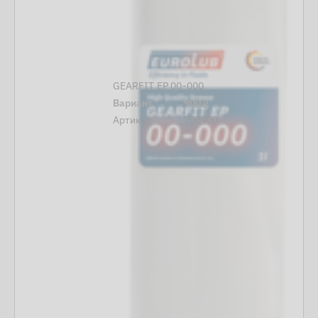
GEARFIT EP 00-000
Вариант
900 g
Артикул
708900