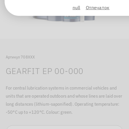
null
Отпечаток
Артикул 708XXX
GEARFIT EP 00-000
For central lubrication systems in commercial vehicles and
units that are operated outdoors and whose lines are laid over
long distances (lithium-saponified). Operating temperature:
-50°C up to +120°C. Colour: green.