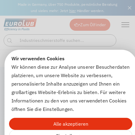
Made in Germany, über 750 Produkte, persönliche Beratung
und vieles mehr: Jetzt
hier
Händler werden.
Zum Ölfinder
Industrieschmierstoffe suchen...
Suchen
Wir verwenden Cookies
Unternehmen
Ratgeber
Ratgeber alle Einträge
Produ
Wir können diese zur Analyse unserer Besucherdaten
platzieren, um unsere Website zu verbessern,
personalisierte Inhalte anzuzeigen und Ihnen ein
großartiges Website-Erlebnis zu bieten. Für weitere
Informationen zu den von uns verwendeten Cookies
öffnen Sie die Einstellungen.
Alle akzeptieren