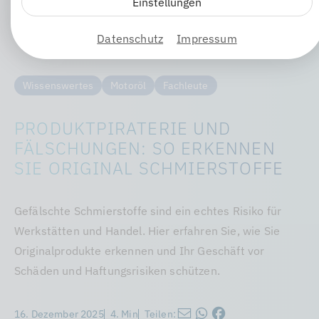
Einstellungen
Datenschutz
Impressum
Wissenswertes
Motoröl
Fachleute
PRODUKTPIRATERIE UND
FÄLSCHUNGEN: SO ERKENNEN
SIE ORIGINAL SCHMIERSTOFFE
Gefälschte Schmierstoffe sind ein echtes Risiko für
Werkstätten und Handel. Hier erfahren Sie, wie Sie
Originalprodukte erkennen und Ihr Geschäft vor
Schäden und Haftungsrisiken schützen.
16. Dezember 2025
4. Min
Teilen: