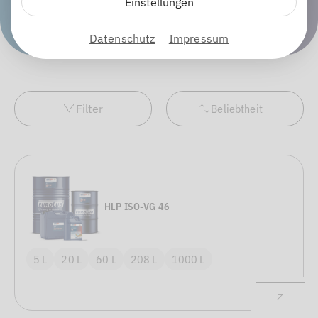
Einstellungen
Datenschutz
Impressum
Filter
Beliebtheit
HLP ISO-VG 46
5 L
20 L
60 L
208 L
1000 L