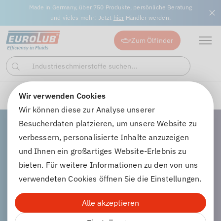
Made in Germany, über 750 Produkte, persönliche Beratung
und vieles mehr: Jetzt
hier
Händler werden.
Zum Ölfinder
Industrieschmierstoffe suchen...
Suchen
Wir verwenden Cookies
Industrieschmierstoffe
Hydrauliköle
Wir können diese zur Analyse unserer
Besucherdaten platzieren, um unsere Website zu
verbessern, personalisierte Inhalte anzuzeigen
und Ihnen ein großartiges Website-Erlebnis zu
Hydrauliköle
bieten. Für weitere Informationen zu den von uns
verwendeten Cookies öffnen Sie die Einstellungen.
Alle akzeptieren