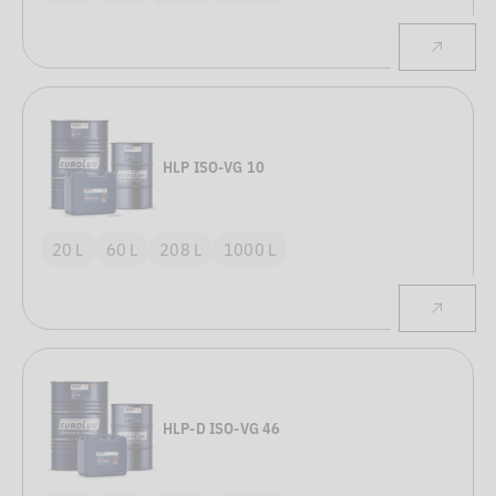
HLP ISO-VG 10
20 L
60 L
208 L
1000 L
HLP-D ISO-VG 46