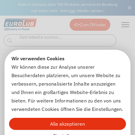
Made in Germany, über 750 Produkte, persönliche Beratung
und vieles mehr: Jetzt
hier
Händler werden.
Zum Ölfinder
Getriebeöle suchen...
Suchen
Industrieschmierstoffe suchen...
Wir verwenden Cookies
Passwort vergessen
Wir können diese zur Analyse unserer
Besucherdaten platzieren, um unsere Website zu
Passwort vergessen
verbessern, personalisierte Inhalte anzuzeigen
und Ihnen ein großartiges Website-Erlebnis zu
bieten. Für weitere Informationen zu den von uns
Sie haben Ihr Passwort vergessen?
verwendeten Cookies öffnen Sie die Einstellungen.
Tragen Sie im Formularfeld einfach Ihre E-Mail-Adresse
Alle akzeptieren
ein, mit der Sie sich im Shop anmelden. Wir senden