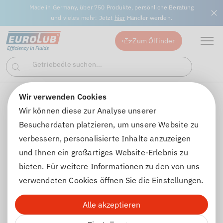
Made in Germany, über 750 Produkte, persönliche Beratung
und vieles mehr: Jetzt
hier
Händler werden.
Zum Ölfinder
Getriebeöle suchen...
Suchen
Industrieschmierstoffe suchen...
Wir verwenden Cookies
Produkte
Wir können diese zur Analyse unserer
Besucherdaten platzieren, um unsere Website zu
UNSERE PRODUKTE
verbessern, personalisierte Inhalte anzuzeigen
und Ihnen ein großartiges Website-Erlebnis zu
bieten. Für weitere Informationen zu den von uns
Entdecken Sie die Vielfalt — EUROLUB bietet
verwendeten Cookies öffnen Sie die Einstellungen.
hochwertige Öle, Schmierstoffe, Winterchemie und
Autopflegeprodukte direkt aus Deutschland.
Alle akzeptieren