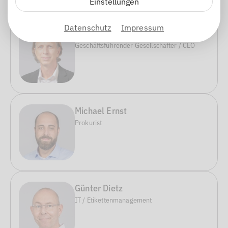
Einstellungen
Datenschutz
Impressum
Hubert Huber
Geschäftsführender Gesellschafter / CEO
Michael Ernst
Prokurist
Günter Dietz
IT / Etikettenmanagement