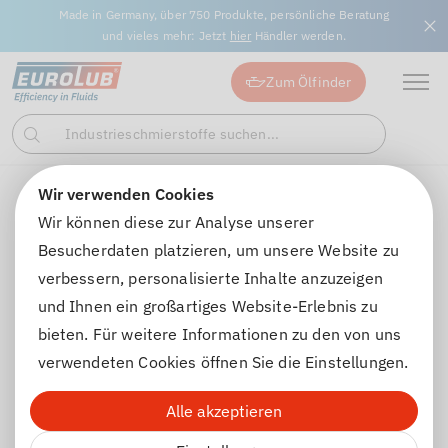
Made in Germany, über 750 Produkte, persönliche Beratung
und vieles mehr: Jetzt
hier
Händler werden.
Zum Ölfinder
Industrieschmierstoffe suchen...
Suchen
Wir verwenden Cookies
Unternehmen
Team
Wir können diese zur Analyse unserer
Besucherdaten platzieren, um unsere Website zu
WIR SIND EUROLUB
verbessern, personalisierte Inhalte anzuzeigen
und Ihnen ein großartiges Website-Erlebnis zu
Hinter EUROLUB stehen Menschen mit technischer
bieten. Für weitere Informationen zu den von uns
Präzision und klarem Anspruch.
verwendeten Cookies öffnen Sie die Einstellungen.
Was uns verbindet: Verlässlichkeit, Erfahrung und der
Wille, Dinge besser zu machen – Tag für Tag.
Alle akzeptieren