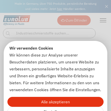
Made in Germany, über 750 Produkte, persönliche Beratung
und vieles mehr: Jetzt
hier
Händler werden.
Zum Ölfinder
Industrieschmierstoffe suchen...
Suchen
Wir verwenden Cookies
Unternehmen
Nachhaltigkeit
Wir können diese zur Analyse unserer
Besucherdaten platzieren, um unsere Website zu
verbessern, personalisierte Inhalte anzuzeigen
TECHNIK IST
und Ihnen ein großartiges Website-Erlebnis zu
UNSERE STÄRKE.
bieten. Für weitere Informationen zu den von uns
verwendeten Cookies öffnen Sie die Einstellungen.
VERANTWORTUNG AUCH.
Alle akzeptieren
Nachhaltigkeit ist für uns kein Zusatz, sondern Teil