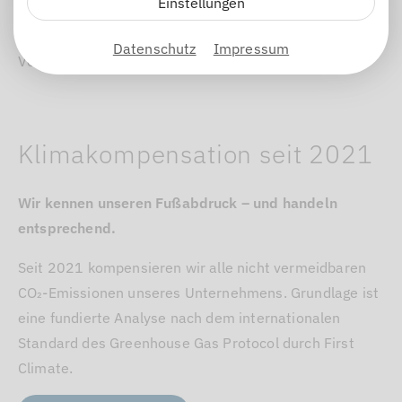
Einstellungen
unserer unternehmerischen Haltung. Wer Produkte
für Millionen von Fahrzeugen liefert, übernimmt
Datenschutz
Impressum
Verantwortung.
Klimakompensation seit 2021
Wir kennen unseren Fußabdruck – und handeln
entsprechend.
Seit 2021 kompensieren wir alle nicht vermeidbaren
CO₂-Emissionen unseres Unternehmens. Grundlage ist
eine fundierte Analyse nach dem internationalen
Standard des Greenhouse Gas Protocol durch First
Climate.