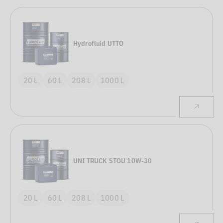
Hydrofluid UTTO
20 L
60 L
208 L
1000 L
UNI TRUCK STOU 10W-30
20 L
60 L
208 L
1000 L