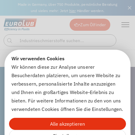
Made in Germany, über 750 Produkte, persönliche Beratung
und vieles mehr: Jetzt
hier
Händler werden.
Zum Ölfinder
Industrieschmierstoffe suchen...
Suchen
Wir verwenden Cookies
Motorenöle
Universalöle für Traktoren und Baumaschine
Wir können diese zur Analyse unserer
Besucherdaten platzieren, um unsere Website zu
verbessern, personalisierte Inhalte anzuzeigen
und Ihnen ein großartiges Website-Erlebnis zu
Universalöle für
bieten. Für weitere Informationen zu den von uns
verwendeten Cookies öffnen Sie die Einstellungen.
Traktoren und
Alle akzeptieren
Baumaschinen