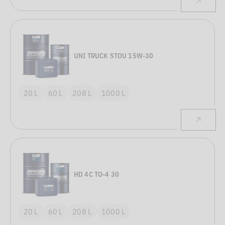
UNI TRUCK STOU 15W-30
20 L
60 L
208 L
1000 L
HD 4C TO-4 30
20 L
60 L
208 L
1000 L