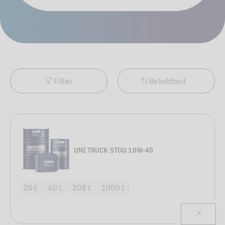
Filter
Beliebtheit
UNI TRUCK STOU 10W-40
20 L
60 L
208 L
1000 L