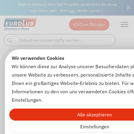
Made in Germany, über 750 Produkte, persönliche Beratung
und vieles mehr: Jetzt
hier
Händler werden.
Zum Ölfinder
Industrieschmierstoffe suchen...
Suchen
Wir verwenden Cookies
Motorenöle
Motorenöle für PKW
FORMEL 2 10W-40
Wir können diese zur Analyse unserer Besucherdaten p
unsere Website zu verbessern, personalisierte Inhalte
Ihnen ein großartiges Website-Erlebnis zu bieten. Für w
Informationen zu den von uns verwendeten Cookies öff
Einstellungen.
Alle akzeptieren
Einstellungen