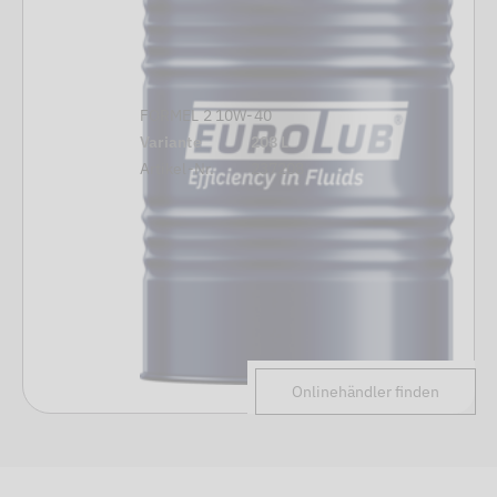
FORMEL 2 10W-40
Variante
208 L
Artikel-Nr.
237208
Onlinehändler finden