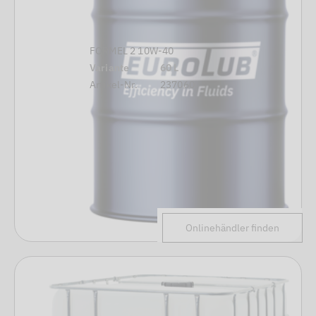
FORMEL 2 10W-40
Variante
60 L
Artikel-Nr.
237060
Onlinehändler finden