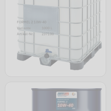
FORMEL 2 10W-40
Variante
1000 L
Artikel-Nr.
237100