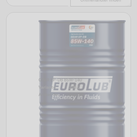
Onlinehändler finden
GEAR EP-DB 85W-140
Variante
208 L
Artikel-Nr.
364208