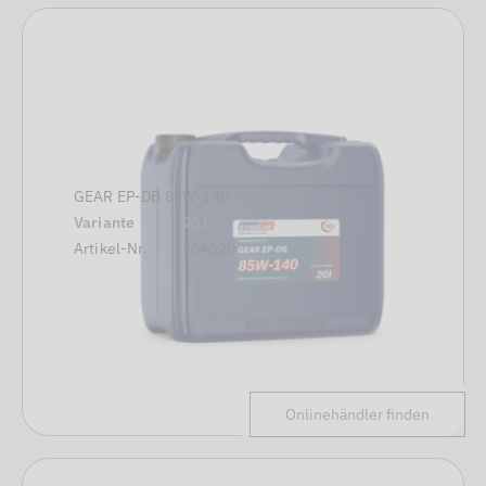
GEAR EP-DB 85W-140
Variante
20 L
Artikel-Nr.
364020
Onlinehändler finden