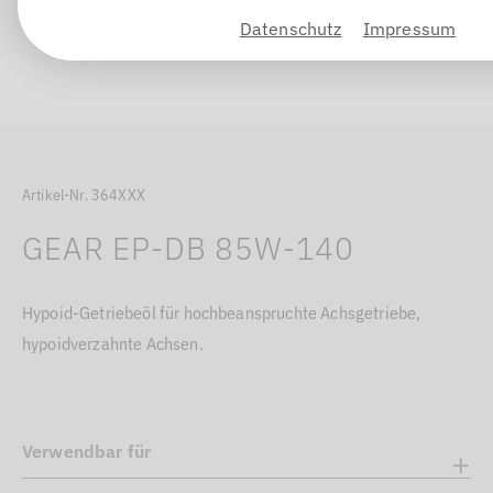
Datenschutz
Impressum
Artikel-Nr. 364XXX
GEAR EP-DB 85W-140
Hypoid-Getriebeöl für hochbeanspruchte Achsgetriebe,
hypoidverzahnte Achsen.
Verwendbar für