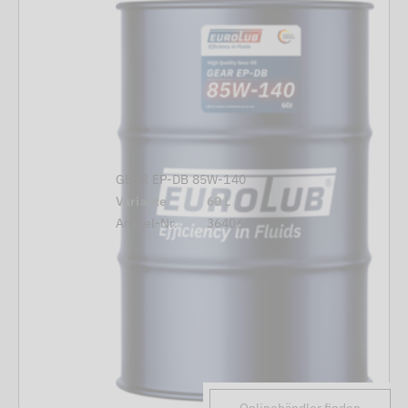
GEAR EP-DB 85W-140
Variante
60 L
Artikel-Nr.
364060