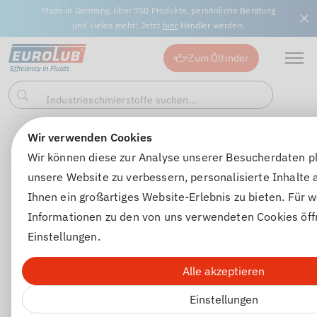
Made in Germany, über 750 Produkte, persönliche Beratung
und vieles mehr: Jetzt
hier
Händler werden.
Zum Ölfinder
Industrieschmierstoffe suchen...
Suchen
Wir verwenden Cookies
Getriebeöle
Getriebeöle
GEAR EP-DB 85W-140
Wir können diese zur Analyse unserer Besucherdaten p
unsere Website zu verbessern, personalisierte Inhalte
Ihnen ein großartiges Website-Erlebnis zu bieten. Für w
Informationen zu den von uns verwendeten Cookies öff
Einstellungen.
Alle akzeptieren
Einstellungen