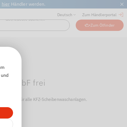
t
hier
Händler werden.
Deutsch
Zum Händlerportal
Industrieschmierstoffe suchen...
Zum Ölfinder
uchen
Zurück zur Artikelübersicht
 um
 und
 - VbF frei
e
(Tensiden) für alle KFZ-Scheibenwaschanlagen.