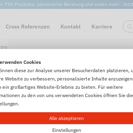
r 750 Produkte, persönliche Beratung und vieles mehr: Jetz
Cross Referenzen
Kontakt
Karriere
S
ER -18°C - VbF frei
NEU
verwenden Cookies
können diese zur Analyse unserer Besucherdaten platzieren,
Artikel-Nr. 808XXX
e Website zu verbessern, personalisierte Inhalte anzuzeigen
KLARE SICHT WINTER -18°C
 ein großartiges Website-Erlebnis zu bieten. Für weitere
rmationen zu den von uns verwendeten Cookies öffnen Sie di
ellungen.
Zuverlässiger Frostschutz mit Reinigungssubstanzen 
Unterliegt nicht der VbF 2023!
Alle akzeptieren
Einstellungen