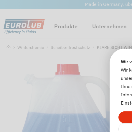
Made in Germany, übe
Produkte
Unternehmen
Winterchemie
Scheibenfrostschutz
KLARE SICHT WINT
Wir 
Wir 
unser
Ihnen
Info
Einst