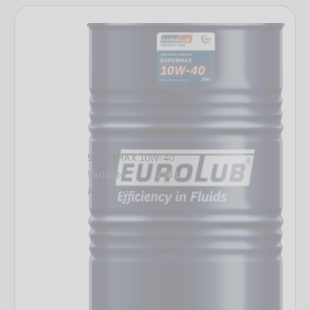
SUPERMAX 10W-40
Variante
208 L
Artikel-Nr.
323208