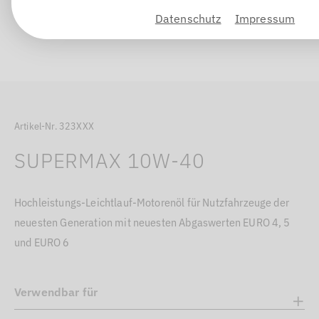
Datenschutz
Impressum
Artikel-Nr. 323XXX
SUPERMAX 10W-40
Hochleistungs-Leichtlauf-Motorenöl für Nutzfahrzeuge der
neuesten Generation mit neuesten Abgaswerten EURO 4, 5
und EURO 6
Verwendbar für