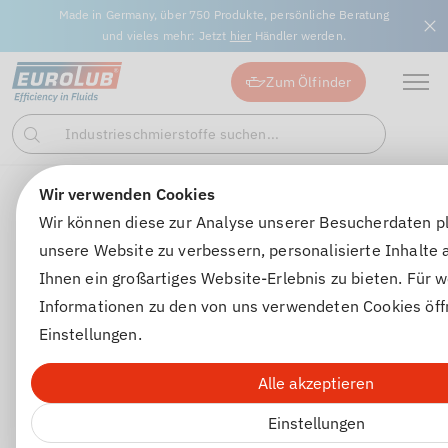
Made in Germany, über 750 Produkte, persönliche Beratung
und vieles mehr: Jetzt
hier
Händler werden.
Zum Ölfinder
Industrieschmierstoffe suchen...
Suchen
Wir verwenden Cookies
Motorenöle
Motorenöle für Nutzfahrzeuge
SUPERMAX
Wir können diese zur Analyse unserer Besucherdaten p
unsere Website zu verbessern, personalisierte Inhalte
Ihnen ein großartiges Website-Erlebnis zu bieten. Für w
Informationen zu den von uns verwendeten Cookies öff
Einstellungen.
Alle akzeptieren
Einstellungen