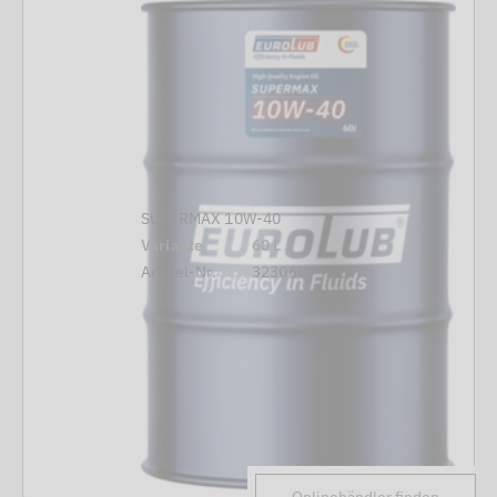
SUPERMAX 10W-40
Variante
60 L
Artikel-Nr.
323060