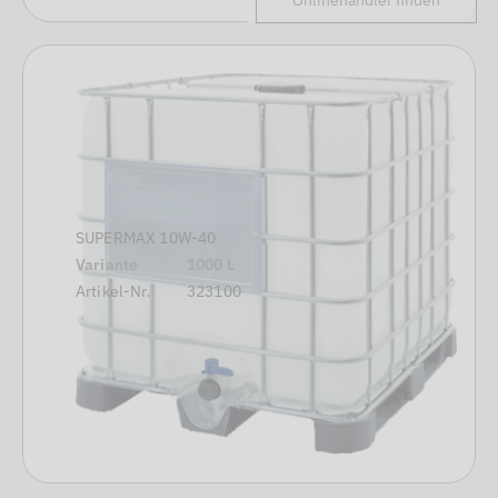
Onlinehändler finden
SUPERMAX 10W-40
Variante
1000 L
Artikel-Nr.
323100