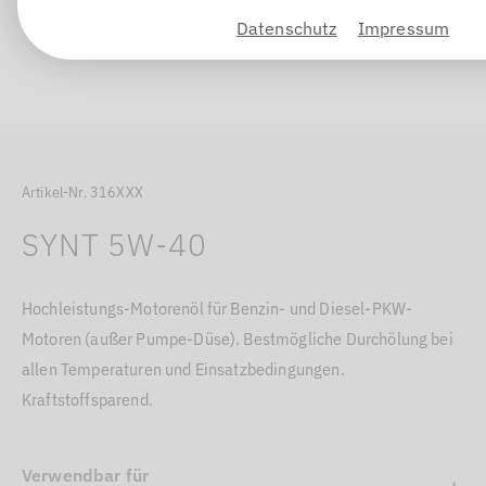
Datenschutz
Impressum
Artikel-Nr. 316XXX
SYNT 5W-40
Hochleistungs-Motorenöl für Benzin- und Diesel-PKW-
Motoren (außer Pumpe-Düse). Bestmögliche Durchölung bei
allen Temperaturen und Einsatzbedingungen.
Kraftstoffsparend.
Verwendbar für