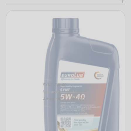
SYNT 5W-40
Variante
1 L
Artikel-Nr.
316001