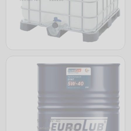
SYNT 5W-40
Variante
208 L