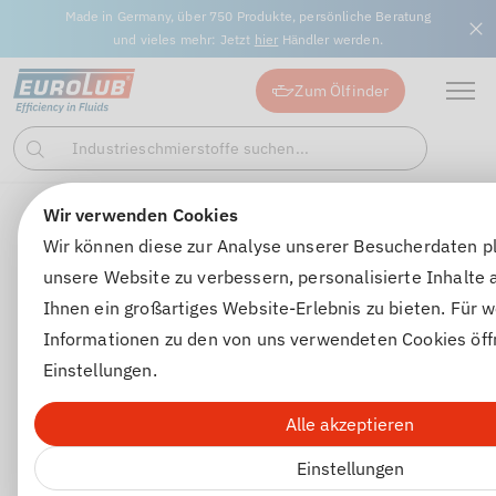
Made in Germany, über 750 Produkte, persönliche Beratung
und vieles mehr: Jetzt
hier
Händler werden.
Zum Ölfinder
Industrieschmierstoffe suchen...
Suchen
Wir verwenden Cookies
Motorenöle
Motorenöle für PKW
SYNT 5W-40
Wir können diese zur Analyse unserer Besucherdaten p
unsere Website zu verbessern, personalisierte Inhalte
Ihnen ein großartiges Website-Erlebnis zu bieten. Für w
Informationen zu den von uns verwendeten Cookies öff
Einstellungen.
Alle akzeptieren
Einstellungen