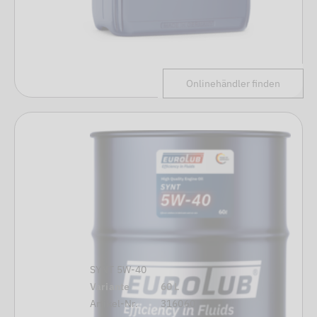
Onlinehändler finden
SYNT 5W-40
Variante
60 L
Artikel-Nr.
316060