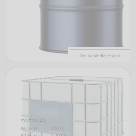
Onlinehändler finden
SYNT 5W-40
Variante
1000 L
Artikel-Nr.
316100