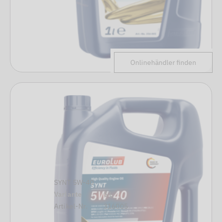
Onlinehändler finden
SYNT 5W-40
Variante
5 L
Artikel-Nr.
316005