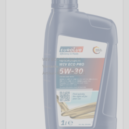
WIV ECO PRO 5W-30
Variante
1 L
Artikel-Nr.
254001