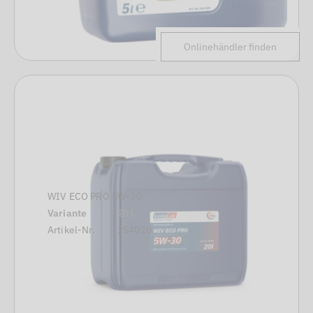
Onlinehändler finden
WIV ECO PRO 5W-30
Variante
20 L
Artikel-Nr.
254020