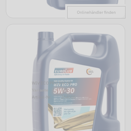
Onlinehändler finden
WIV ECO PRO 5W-30
Variante
5 L
Artikel-Nr.
254005