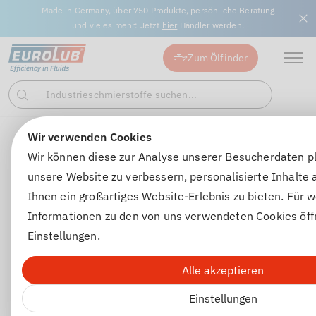
Made in Germany, über 750 Produkte, persönliche Beratung
und vieles mehr: Jetzt
hier
Händler werden.
Zum Ölfinder
Industrieschmierstoffe suchen...
Suchen
Wir verwenden Cookies
Motorenöle
Motorenöle für PKW
WIV ECO PRO 5W-30
Wir können diese zur Analyse unserer Besucherdaten p
unsere Website zu verbessern, personalisierte Inhalte
Ihnen ein großartiges Website-Erlebnis zu bieten. Für w
Informationen zu den von uns verwendeten Cookies öff
Einstellungen.
Alle akzeptieren
Einstellungen