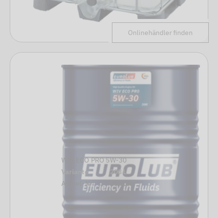
Onlinehändler finden
WIV ECO PRO 5W-30
Variante
208 L
Artikel-Nr.
254208