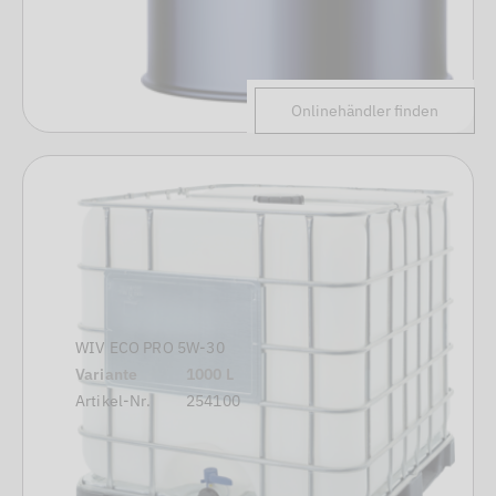
Onlinehändler finden
WIV ECO PRO 5W-30
Variante
1000 L
Artikel-Nr.
254100